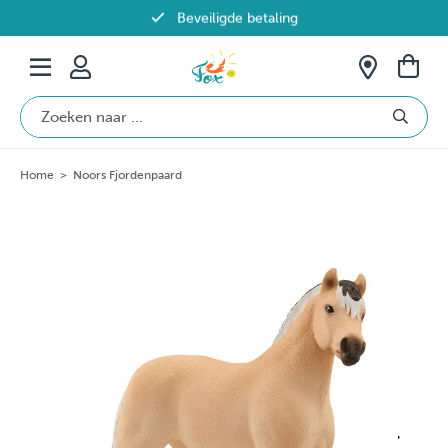
Beveiligde betaling
Gratis verzending vanaf €69 in België
Home
>
Noors Fjordenpaard