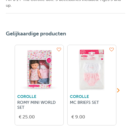
up.
Gelijkaardige producten
COROLLE
COROLLE
COR
ROMY MINI WORLD
MC BRIEFS SET
MC 
SET
€ 25.00
€ 9.00
€ 1