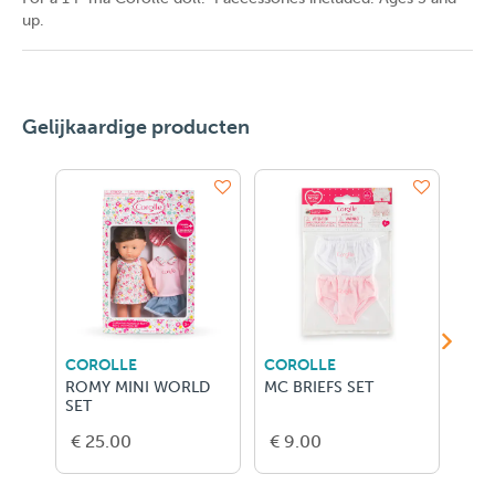
up.
Gelijkaardige producten
COROLLE
COROLLE
COR
ROMY MINI WORLD
MC BRIEFS SET
MC 
SET
€ 25.00
€ 9.00
€ 1