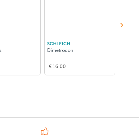
SCHLEICH
SCHLEI
s
Dimetrodon
Afrikaa
€ 16.00
€ 8.00