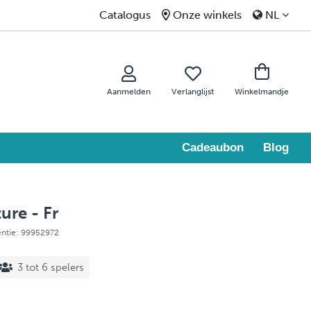
Catalogus
Onze winkels
NL
Aanmelden
Verlanglijst
Winkelmandje
Cadeaubon
Blog
re - Fr
entie: 99952972
3 tot 6 spelers