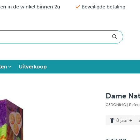
en in de winkel binnen 2u
Beveiligde betaling
ten
Uitverkoop
Dame Natu
GERONIMO
| Refer
8 jaar +