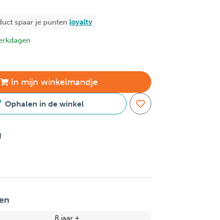
duct spaar je
punten
loyalty
erkdagen
In
mijn
winkelmandje
Ophalen in de winkel
g
en
8 jaar +