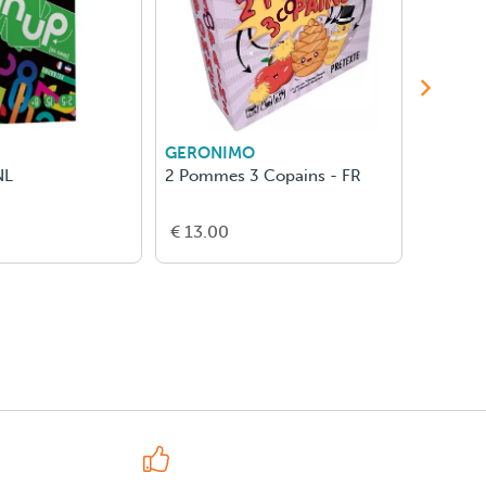
GERONIMO
BLACK
NL
2 Pommes 3 Copains - FR
Le Petit
Fois ...
€ 13.00
€ 27.0