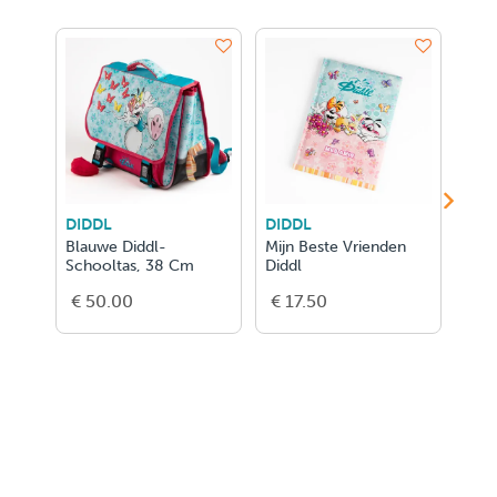
DIDDL
DIDDL
DID
Blauwe Diddl-
Mijn Beste Vrienden
Didd
Schooltas, 38 Cm
Diddl
Sch
€ 50.00
€ 17.50
€ 5