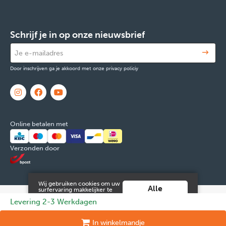
Schrijf je in op onze nieuwsbrief
Door inschrijven ga je akkoord met onze privacy policiy
Online betalen met
Verzonden door
Wij gebruiken cookies om uw
Alle
surfervaring makkelijker te
maken. Door verder gebruik
cookies
© 2026 FOX & Cie
Ondernemingsnr: 0551.965.335
Powered by
Levering 2-3 Werkdagen
te maken van deze website ga
aanvaarden
je hiermee akkoord.
Tilroy
.
Meer info vind je in onze
Juridische informatie en contact
Cookies
Persoonsgegevens
In
winkelmandje
algemene voorwaarden
.