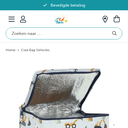
Beveiligde betaling
Gratis verzending vanaf €69 in België
Home
>
Cool Bag Vehicles