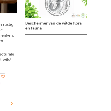
k
Beschermer van de wilde flora
 rustig
en fauna
de
chenken,
en.
ecturale
 wils!
LEGO
LEGO
LEGO