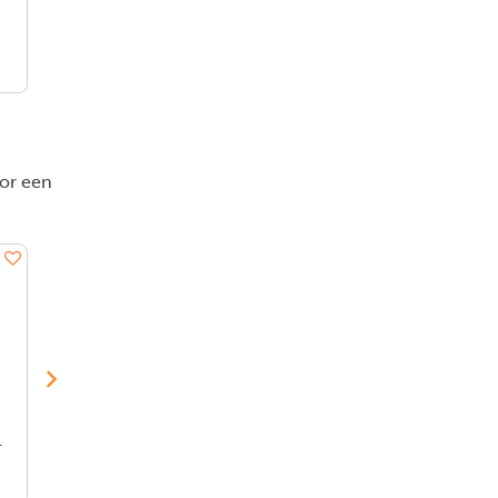
Boeket Met
Narcissen
Pretty Pink
Tulpen
feestelijk
Flower
cadeau 40747
Bouquet
€ 60.00
€ 16.50
€ 60.00
oor een
GIGAMIC
GIGAMIC
Quarto Nl
Qomet
€ 37.00
€ 38.00
h