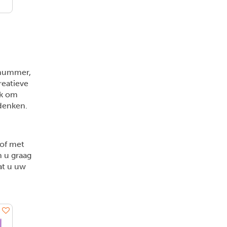
 nummer,
reatieve
uk om
edenken.
of met
n u graag
at u uw