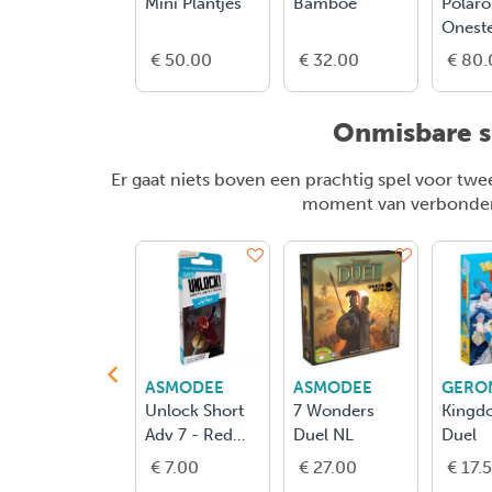
Mini Plantjes
Bamboe
Polaro
Onest
- Cam
€ 50.00
€ 32.00
€ 80.
Onmisbare s
Er gaat niets boven een prachtig spel voor twe
moment van verbondenhe
ASMODEE
ASMODEE
GERO
Unlock Short
7 Wonders
Kingd
Adv 7 - Red
Duel NL
Duel
Mask
€ 7.00
€ 27.00
€ 17.