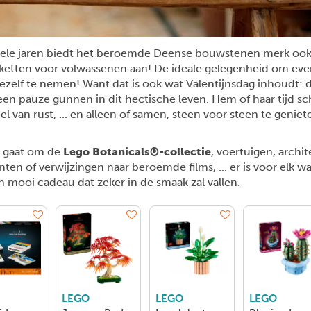
kele jaren biedt het beroemde Deense bouwstenen merk oo
etten voor volwassenen aan! De ideale gelegenheid om even
 jezelf te nemen! Want dat is ook wat Valentijnsdag inhoudt: 
en pauze gunnen in dit hectische leven. Hem of haar tijd s
l van rust, ... en alleen of samen, steen voor steen te geniet
u gaat om de
Lego Botanicals®-collectie
, voertuigen, archit
n of verwijzingen naar beroemde films, ... er is voor elk wat
en mooi cadeau dat zeker in de smaak zal vallen.
LEGO
LEGO
LEGO