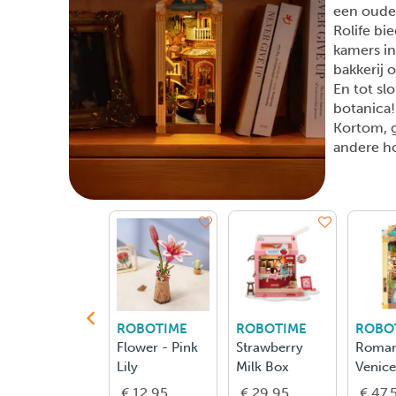
een oude 
Rolife bi
kamers in
bakkerij o
En tot sl
botanica!
Kortom, 
andere h
ROBOTIME
ROBOTIME
ROBO
Flower - Pink
Strawberry
Roman
Lily
Milk Box
Venice
€ 12.95
€ 29.95
€ 47.