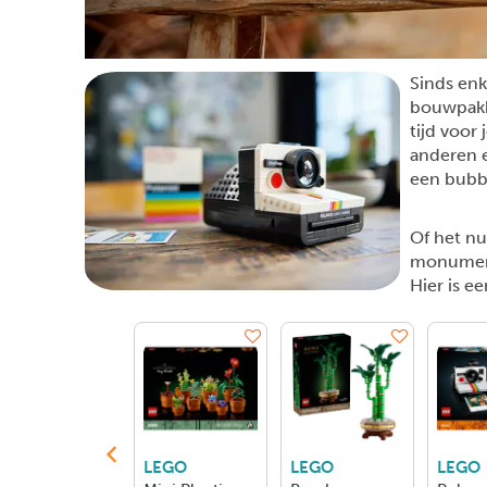
Sinds en
bouwpakk
tijd voor
anderen e
een bubbe
Of het n
monumente
Hier is e
LEGO
LEGO
LEGO