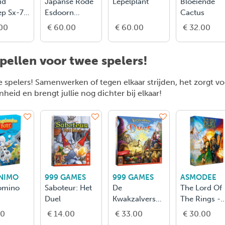
id
Japanse Rode
Lepelplant
Bloeiende
ep Sx-70
Esdoorn
Cactus
era
Bonsai
00
€ 60.00
€ 60.00
€ 32.00
pellen voor twee spelers!
e spelers! Samenwerken of tegen elkaar strijden, het zorgt v
id en brengt jullie nog dichter bij elkaar!
NIMO
999 GAMES
999 GAMES
ASMODEE
omino
Saboteur: Het
De
The Lord Of
Duel
Kwakzalvers
The Rings -
Van
Duel For
50
€ 14.00
€ 33.00
€ 30.00
Kakelenburg -
Middle-Eart