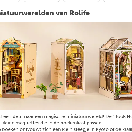
Het Duel
niatuurwerelden van Rolife
lf een deur naar een magische miniatuurwereld! De "Book N
jn kleine maquettes die in de boekenkast passen.
 boeken ontvouwt zich een klein steegje in Kyoto of de kra