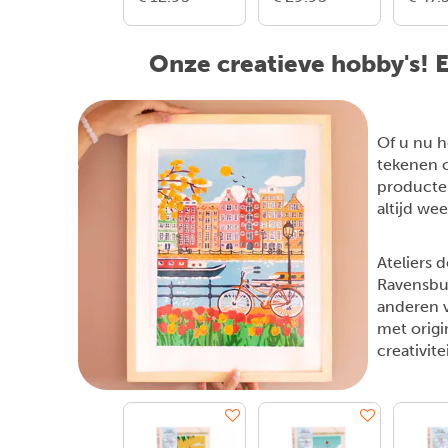
Onze creatieve hobby's! E
Of u nu h
tekenen o
producten
altijd we
Ateliers 
Ravensbu
anderen v
met origi
creativite