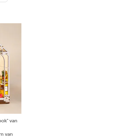
ook" van
am van