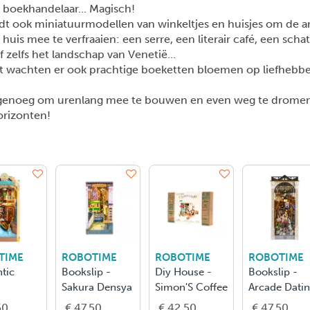
boekhandelaar... Magisch!
edt ook miniatuurmodellen van winkeltjes en huisjes om de 
 huis mee te verfraaien: een serre, een literair café, een schat
f zelfs het landschap van Venetië...
ot wachten er ook prachtige boeketten bloemen op liefhebbe
genoeg om urenlang mee te bouwen en even weg te dromen
orizonten!
TIME
ROBOTIME
ROBOTIME
ROBOTIME
tic
Bookslip -
Diy House -
Bookslip -
Sakura Densya
Simon'S Coffee
Arcade Dati
50
€ 47.50
€ 42.50
€ 47.50