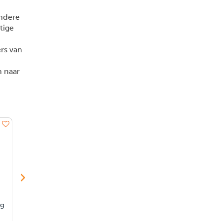
andere
tige
rs van
 naar
ROBOTIME
ROBOTIME
ROBOTIME
Garage
Diy House -
Flower -
ng
Workshop
Dreamy
Chamomile
Garden House
€ 42.50
€ 42.50
€ 12.95