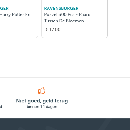
RGER
RAVENSBURGER
RAVEN
 Harry Potter En
Puzzel 300 Pcs - Paard
300 St -
Tussen De Bloemen
Rivier
€ 17.00
€ 15.5
Niet goed, geld terug
d
binnen 14 dagen