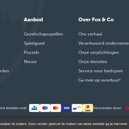
Aanbod
Over Fox & Co
Gezelschapsspellen
Ons verhaal
Speelgoed
Verantwoord onderneme
Puzzels
Onze verplichtingen
Nieuw
Onze diensten
rden
Service voor bedrijven
Ga mee op avontuur!
ine betalen met
Verzonden door
elijker te maken. Door verder gebruik te maken van deze website ga je hiermee
© 2026 FOX & Cie
Ondernemingsnr: 0551.965.335
Powered by
Tilroy
.