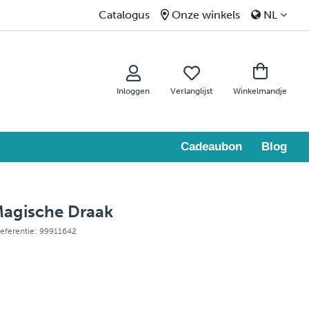
Catalogus
Onze winkels
NL
Inloggen
Verlanglijst
Winkelmandje
Cadeaubon
Blog
Magische Draak
Referentie: 99911642