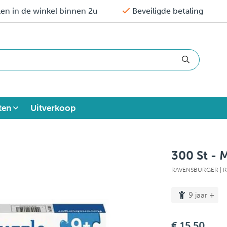
en in de winkel binnen 2u
Beveiligde betaling
ten
Uitverkoop
300 St - 
RAVENSBURGER
| 
9 jaar +
€ 15,50