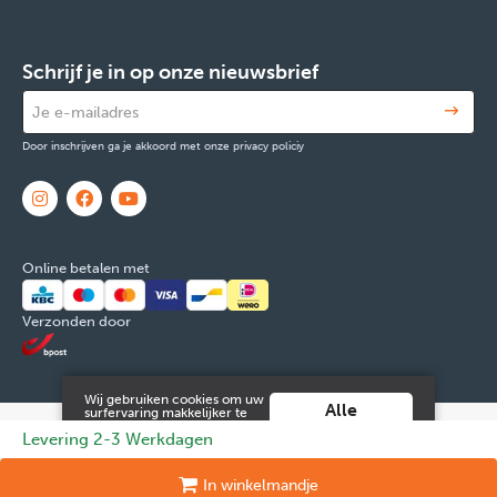
Schrijf je in op onze nieuwsbrief
Door inschrijven ga je akkoord met onze privacy policiy
Online betalen met
Verzonden door
Wij gebruiken cookies om uw
Alle
surfervaring makkelijker te
maken. Door verder gebruik
cookies
© 2026 FOX & Cie
Ondernemingsnr: 0551.965.335
Powered by
Levering 2-3 Werkdagen
te maken van deze website ga
aanvaarden
je hiermee akkoord.
Tilroy
.
Meer info vind je in onze
Juridische informatie en contact
Cookies
Persoonsgegevens
In
winkelmandje
algemene voorwaarden
.