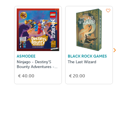
ASMODEE
BLACK ROCK GAMES
AU
Ninjago - Destiny'S
The Last Wizard
Le T
Bounty Adventures -
Per
NL
€ 40.00
€ 20.00
€ 2