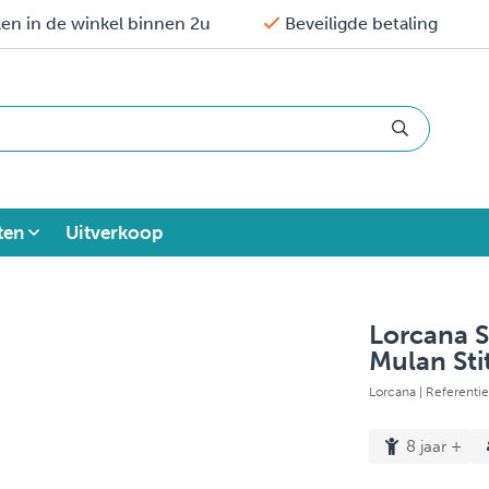
en in de winkel binnen 2u
Beveiligde betaling
ten
Uitverkoop
Lorcana S
Mulan Sti
Lorcana
| Referent
8 jaar +