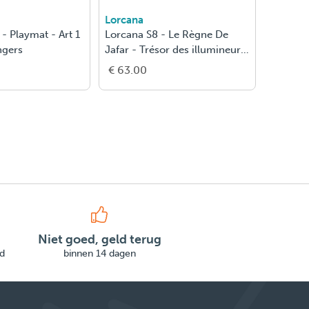
Lorcana
Lorcana
 - Playmat - Art 1
Lorcana S8 - Le Règne De
Lorcana
ngers
Jafar - Trésor des illumineurs
Vol Au P
- Fr
€ 63.00
€ 67.5
Niet goed, geld terug
d
binnen 14 dagen