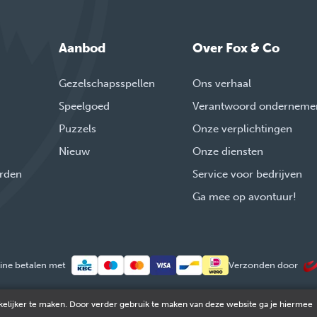
Aanbod
Over Fox & Co
Gezelschapsspellen
Ons verhaal
Speelgoed
Verantwoord onderneme
Puzzels
Onze verplichtingen
Nieuw
Onze diensten
rden
Service voor bedrijven
Ga mee op avontuur!
ine betalen met
Verzonden door
elijker te maken. Door verder gebruik te maken van deze website ga je hiermee
© 2026 FOX & Cie
Ondernemingsnr: 0551.965.335
Powered by
Tilroy
.