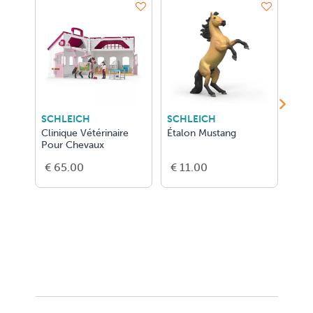
SCHLEICH
SCHLEICH
SCH
Clinique Vétérinaire
Étalon Mustang
Gran
Pour Chevaux
De L
€ 65.00
€ 11.00
€ 2