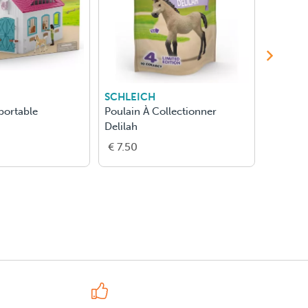
SCHLEICH
SCHLEI
portable
Poulain À Collectionner
Poulain
Delilah
€ 7.50
€ 7.50