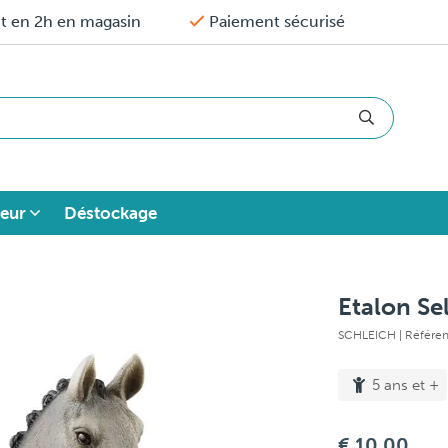
it en 2h en magasin
Paiement sécurisé
eur
Déstockage
Etalon Se
SCHLEICH
| Référ
5 ans et +
€ 10,00