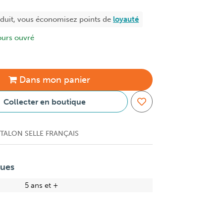
oduit, vous économisez
points de
loyauté
ours ouvré
Dans
mon
panier
Collecter en boutique
TALON SELLE FRANÇAIS
ques
5 ans et +