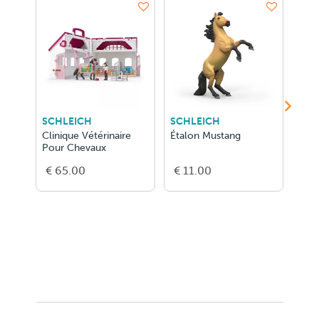
SCHLEICH
SCHLEICH
SCH
Clinique Vétérinaire
Étalon Mustang
Gran
Pour Chevaux
De L
€ 65.00
€ 11.00
€ 2