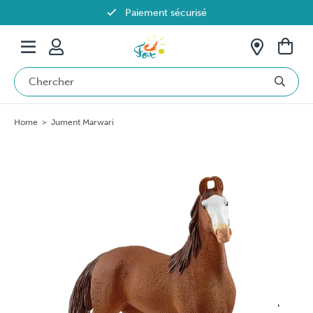
Paiement sécurisé
Livraison offerte dès 69€ en Belgique
Home
>
Jument Marwari