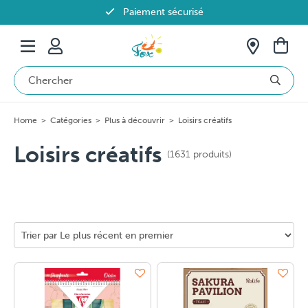
Paiement sécurisé
Livraison offerte dès 69€ en Belgique
Home
>
Catégories
>
Plus à découvrir
>
Loisirs créatifs
Loisirs créatifs
(1631 produits)