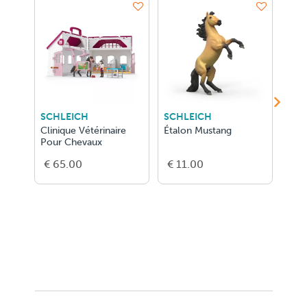
SCHLEICH
SCHLEICH
SCH
Clinique Vétérinaire
Étalon Mustang
Gran
Pour Chevaux
De L
€ 65.00
€ 11.00
€ 2