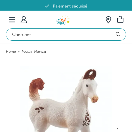
Paiement sécurisé
Livraison offerte dès 69€ en Belgique
Home
>
Poulain Marwari