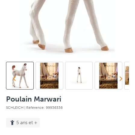
Poulain Marwari
SCHLEICH
| Référence: 99936336
5 ans et +