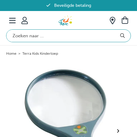
Beveiligde betaling
Gratis verzending vanaf €69 in België
Home
>
Terra Kids Kinderloep