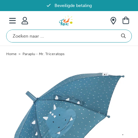
Beveiligde betaling
Gratis verzending vanaf €69 in België
Home
>
Paraplu - Mr. Triceratops