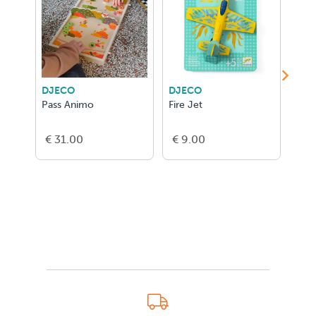
DJECO
DJECO
DJE
Pass Animo
Fire Jet
Bird
€ 31.00
€ 9.00
€ 9