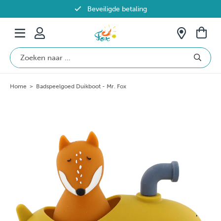
Beveiligde betaling
Gratis verzending vanaf €69 in België
Home
>
Badspeelgoed Duikboot - Mr. Fox