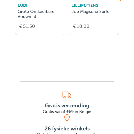
LUDI
LILLIPUTIENS
LIL
Grote Omkeerbare
Joe Magische Surfer
3 Ba
Vouwmat
Zw
€ 51.50
€ 18.00
€ 2
Gratis verzending
Gratis vanaf €69 in België
26 fysieke winkels