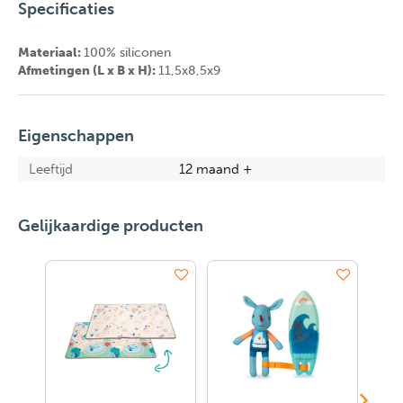
Specificaties
Materiaal:
100% siliconen
Afmetingen (L x B x H):
11,5x8,5x9
Eigenschappen
Leeftijd
12 maand +
Gelijkaardige producten