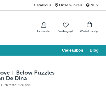
Catalogus
Onze winkels
NL
Aanmelden
Verlanglijst
Winkelmandje
Cadeaubon
Blog
bove + Below Puzzles -
an De Dina
K
| Referentie: 99924202