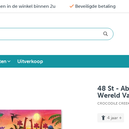
en in de winkel binnen 2u
Beveiligde betaling
ten
Uitverkoop
48 St - A
Wereld V
CROCODILE CREE
4 jaar +