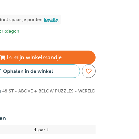
duct spaar je
punten
loyalty
erkdagen
In
mijn
winkelmandje
Ophalen in de winkel
g
48 ST - ABOVE + BELOW PUZZLES - WERELD
en
4 jaar +