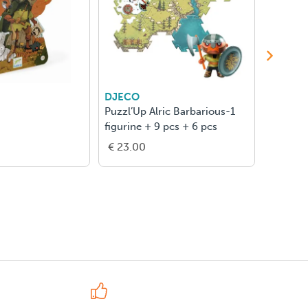
DJECO
DJECO
Puzzl’Up Alric Barbarious-1
Ella, d
figurine + 9 pcs + 6 pcs
€ 23.00
€ 14.0