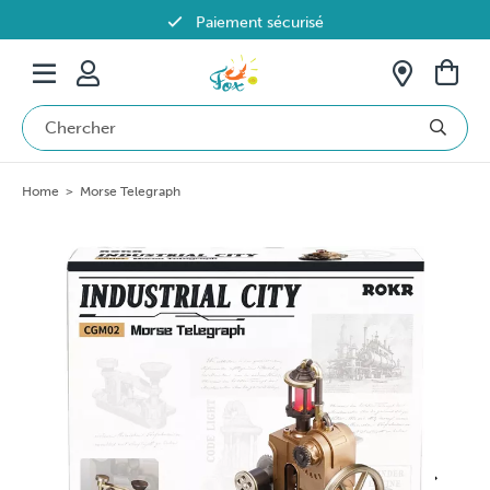
Paiement sécurisé
Livraison offerte dès 69€ en Belgique
Home
>
Morse Telegraph