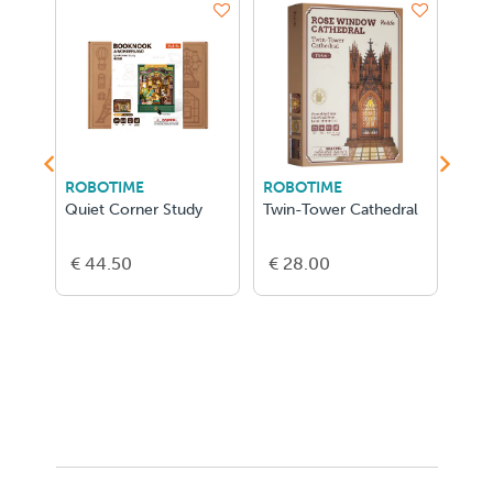
ROBOTIME
ROBOTIME
ROB
ook
Quiet Corner Study
Twin-Tower Cathedral
Mag
€ 44.50
€ 28.00
€ 1