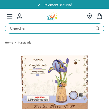
Paiement sécurisé
Livraison offerte dès 69€ en Belgique
Home
>
Purple Iris