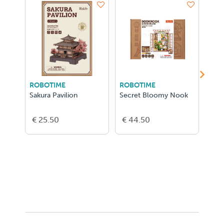
ROBOTIME
ROBOTIME
ROB
Sakura Pavilion
Secret Bloomy Nook
Quie
€ 25.50
€ 44.50
€ 4