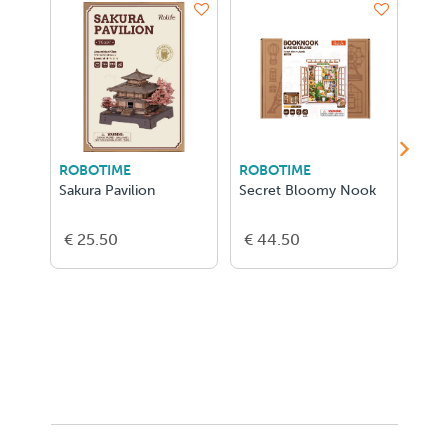
ROBOTIME
ROBOTIME
ROB
Sakura Pavilion
Secret Bloomy Nook
Quie
€ 25.50
€ 44.50
€ 4