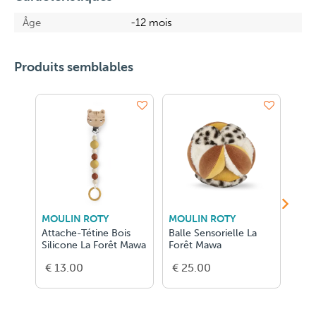
Âge
-12 mois
Produits semblables
MOULIN ROTY
MOULIN ROTY
MOU
Attache-Tétine Bois
Balle Sensorielle La
Frui
Silicone La Forêt Mawa
Forêt Mawa
Caou
Forê
€ 13.00
€ 25.00
€ 1