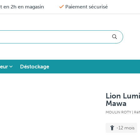
it en 2h en magasin
Paiement sécurisé
eur
Déstockage
Lion Lum
Mawa
MOULIN ROTY
| Ré
-12 mois