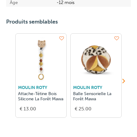
Âge
-12 mois
Produits semblables
MOULIN ROTY
MOULIN ROTY
MOU
Attache-Tétine Bois
Balle Sensorielle La
Hoc
Silicone La Forêt Mawa
Forêt Mawa
Dent
Maw
€ 13.00
€ 25.00
€ 1