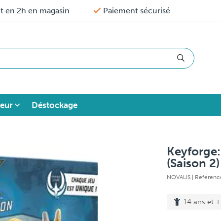
it en 2h en magasin
Paiement sécurisé
eur
Déstockage
Keyforge:
(Saison 2)
NOVALIS
| Référenc
14 ans et +