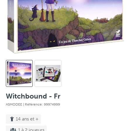
Witchbound - Fr
ASMODEE
| Référence: 99974999
14 ans et +
1 à 2 joueurs