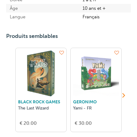
Âge
10 ans et +
Langue
Français
Produits semblables
BLACK ROCK GAMES
GERONIMO
GER
The Last Wizard
Yami - FR
Hero
Conq
€ 20.00
€ 30.00
€ 2