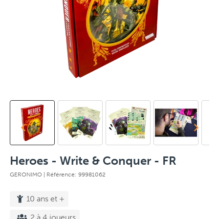
Heroes - Write & Conquer - FR
GERONIMO
| Référence: 99981062
10 ans et +
2 à 4 joueurs