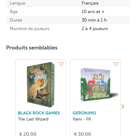
Langue
Français
Âge
10 ans et +
Durée
30 min à 1 h
Nombre de joueurs
2 à 4 joueurs
Produits semblables
BLACK ROCK GAMES
GERONIMO
GER
The Last Wizard
Yami - FR
Tilt
€ 20.00
€ 30.00
€ 2