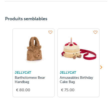
Produits semblables
JELLYCAT
JELLYCAT
JEL
Bartholomew Bear
Amuseables Birthday
Bar
Handbag
Cake Bag
Fluf
€ 80.00
€ 75.00
€ 5