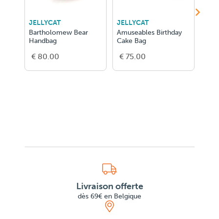
JELLYCAT
JELLYCAT
JEL
Bartholomew Bear
Amuseables Birthday
Bar
Handbag
Cake Bag
Fluf
€ 80.00
€ 75.00
€ 5
Livraison offerte
dès 69€ en Belgique