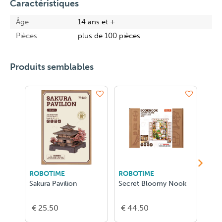
Caractéristiques
Âge
14 ans et +
Pièces
plus de 100 pièces
Produits semblables
ROBOTIME
ROBOTIME
ROB
Sakura Pavilion
Secret Bloomy Nook
Quie
€ 25.50
€ 44.50
€ 4