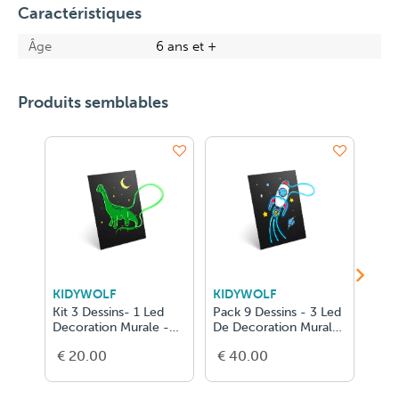
Caractéristiques
Âge
6 ans et +
Produits semblables
KIDYWOLF
KIDYWOLF
KID
Kit 3 Dessins- 1 Led
Pack 9 Dessins - 3 Led
Rec
Decoration Murale -
De Decoration Murale
Kidy
Dino
Lumine
Spor
€ 20.00
€ 40.00
€ 1