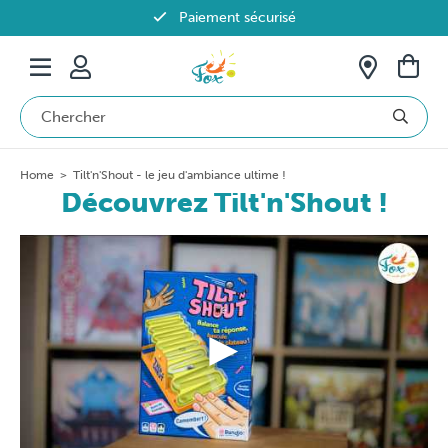
Paiement sécurisé
Livraison offerte dès 69€ en Belgique
Home
>
Tilt'n'Shout - le jeu d'ambiance ultime !
Découvrez Tilt'n'Shout !