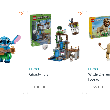
LEGO
LEGO
65 Ford Mustang
Kakamora
Pua
€ 40.00
€ 70.00