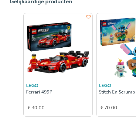
Gelijkaardige producten
LEGO
LEGO
estueuze
Oproeper Dorpsaanval
Ken Blocks '
Hoonicorn V1
€ 90.00
€ 30.00