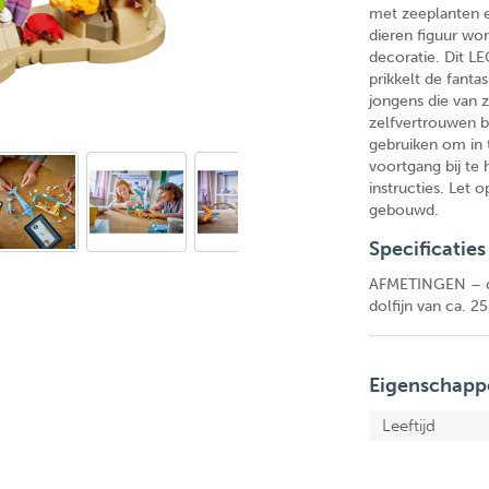
met zeeplanten e
dieren figuur wo
decoratie. Dit L
prikkelt de fanta
jongens die van 
zelfvertrouwen 
gebruiken om in 
voortgang bij te
instructies. Let 
gebouwd.
Specificaties
AFMETINGEN – d
dolfijn van ca. 
Eigenschapp
Leeftijd