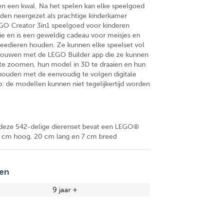
n een kwal. Na het spelen kan elke speelgoed
rden neergezet als prachtige kinderkamer
EGO Creator 3in1 speelgoed voor kinderen
sie en is een geweldig cadeau voor meisjes en
zeedieren houden. Ze kunnen elke speelset vol
bouwen met de LEGO Builder app die ze kunnen
te zoomen, hun model in 3D te draaien en hun
 houden met de eenvoudig te volgen digitale
op: de modellen kunnen niet tegelijkertijd worden
eze 542-delige dierenset bevat een LEGO®
25 cm hoog, 20 cm lang en 7 cm breed
en
9 jaar +