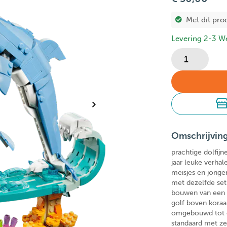
Met dit pro
Levering 2-3 W
Omschrijvin
prachtige dolfij
jaar leuke verha
meisjes en jonge
met dezelfde set
bouwen van een v
golf boven koraa
omgebouwd tot ee
standaard met ze