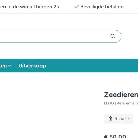
en in de winkel binnen 2u
Beveiligde betaling
ten
Uitverkoop
Zeedieren
LEGO
| Referentie:
9 jaar +
€ 50,00