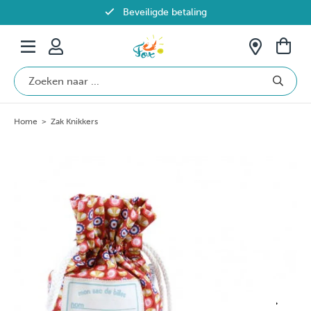
Beveiligde betaling
Gratis verzending vanaf €69 in België
Home
>
Zak Knikkers