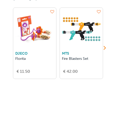
DJECO
MTS
HAB
Florita
Fire Blasters Set
Terr
Walk
€ 11.50
€ 42.00
€ 4