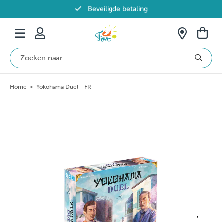
Beveiligde betaling
Gratis verzending vanaf €69 in België
Home
>
Yokohama Duel - FR