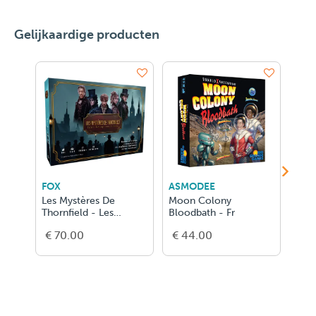
Gelijkaardige producten
FOX
ASMODEE
ASM
Les Mystères De
Moon Colony
Anim
Thornfield - Les
Bloodbath - Fr
FR
Enquêteurs de l'ombre
€ 70.00
€ 44.00
€ 5