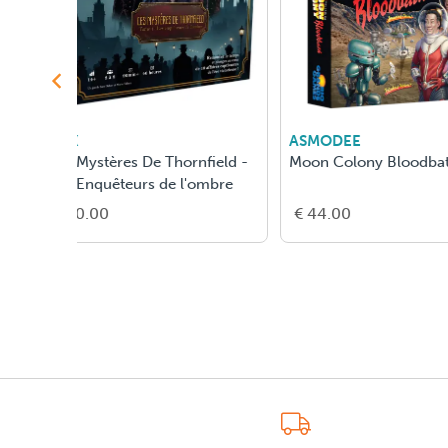
GIGAMIC
GIGAMIC
Stories -
Reporter
Leda
€ 31.00
€ 22.00