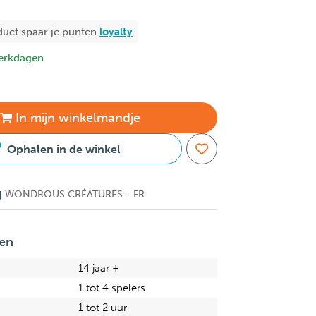
duct spaar je
punten
loyalty
erkdagen
In
mijn
winkelmandje
Ophalen in de winkel
g
WONDROUS CRÉATURES - FR
en
14 jaar +
1 tot 4 spelers
1 tot 2 uur