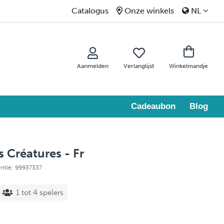
Catalogus
Onze winkels
NL
Aanmelden
Verlanglijst
Winkelmandje
Cadeaubon
Blog
Créatures - Fr
entie: 99937337
1 tot 4 spelers