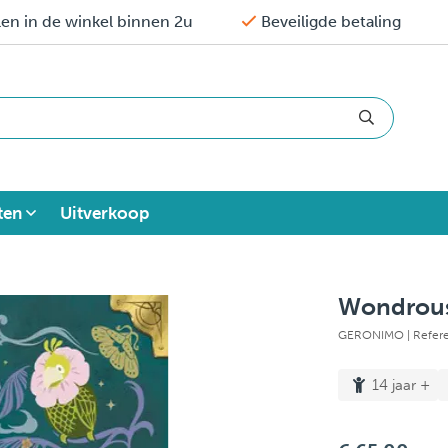
en in de winkel binnen 2u
Beveiligde betaling
ten
Uitverkoop
Wondrous 
GERONIMO
| Refer
14 jaar +