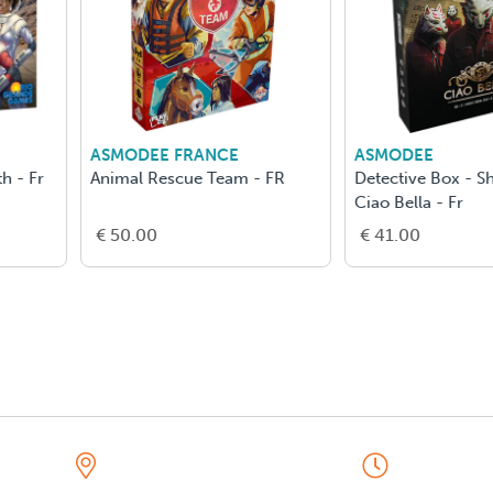
ASMODEE
RAVENSBU
Witchbound - Fr
Echoes La R
€ 45.00
€ 12.50