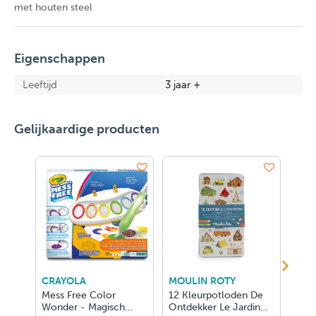
met houten steel
Eigenschappen
Leeftijd
3 jaar +
Gelijkaardige producten
CRAYOLA
MOULIN ROTY
CRE
Mess Free Color
12 Kleurpotloden De
New 
Wonder - Magisch
Ontdekker Le Jardin
Apro