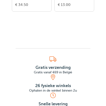
Lichtgevend Pense
Du Moulin
Year
€ 34.50
€ 13.00
€ 1
Gratis verzending
Gratis vanaf €69 in België
26 fysieke winkels
Ophalen in de winkel binnen 2u
Snelle levering