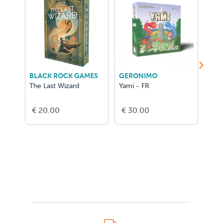
BLACK ROCK GAMES
GERONIMO
GER
The Last Wizard
Yami - FR
Hero
Conq
€ 20.00
€ 30.00
€ 2