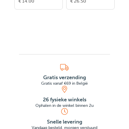
€ 14.00
€ 26.50
€ 1
Gratis verzending
Gratis vanaf €69 in België
26 fysieke winkels
Ophalen in de winkel binnen 2u
Snelle levering
Vandaag besteld, morgen verstuurd