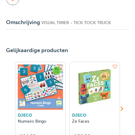
Omschrijving
VISUAL TIMER - TICK TOCK TRUCK
Gelijkaardige producten
DJECO
DJECO
DJE
Numero Bingo
Ze Faces
Det