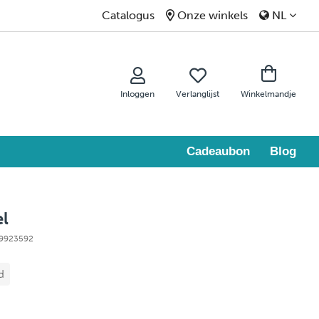
Catalogus
Onze winkels
NL
Inloggen
Verlanglijst
Winkelmandje
Cadeaubon
Blog
el
 99923592
d