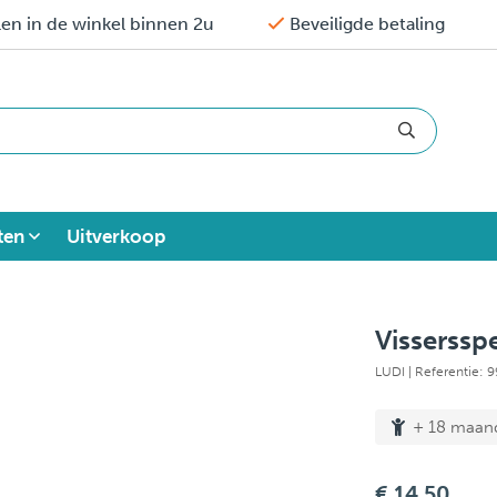
en in de winkel binnen 2u
Beveiligde betaling
ten
Uitverkoop
Visserssp
LUDI
| Referentie:
+ 18 maan
€ 14,50