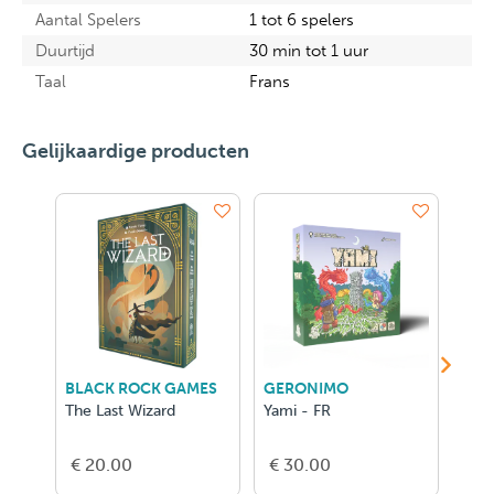
Aantal Spelers
1 tot 6 spelers
Duurtijd
30 min tot 1 uur
Taal
Frans
Gelijkaardige producten
BLACK ROCK GAMES
GERONIMO
GER
The Last Wizard
Yami - FR
Hero
Conq
€ 20.00
€ 30.00
€ 2