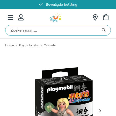
Beveiligde betaling
Gratis verzending vanaf €69 in België
Home
>
Playmobil Naruto Tsunade