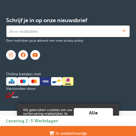
Schrijf je in op onze nieuwsbrief
Door inschrijven ga je akkoord met onze privacy policiy
Online betalen met
Verzonden door
Wij gebruiken cookies om uw
Alle
surfervaring makkelijker te
maken. Door verder gebruik
cookies
© 2026 FOX & Cie
Ondernemingsnr: 0551.965.335
Powered by
Levering 2-3 Werkdagen
te maken van deze website ga
aanvaarden
je hiermee akkoord.
Tilroy
.
Meer info vind je in onze
Juridische informatie en contact
Cookies
Persoonsgegevens
In
winkelmandje
algemene voorwaarden
.