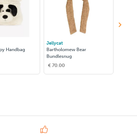
Jellycat
Jellycat
ppy Handbag
Bartholomew Bear
Bartho
Bundlesnug
€ 70.00
€ 38.0