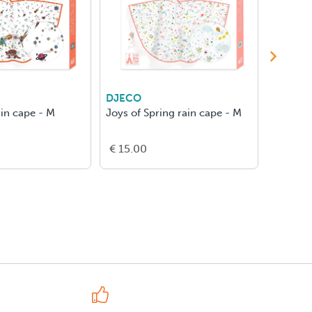
DJECO
DJECO
in cape - M
Joys of Spring rain cape - M
Rocket 
€ 15.00
€ 15.0