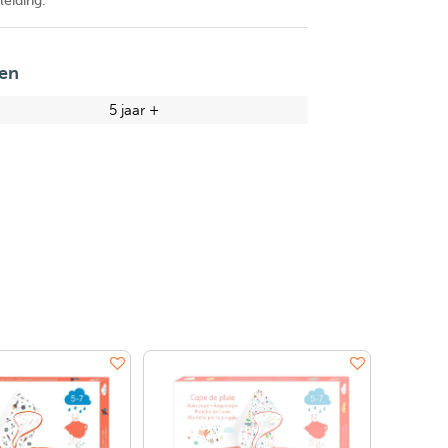
leiding.
en
5 jaar +