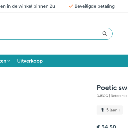
en in de winkel binnen 2u
Beveiligde betaling
ten
Uitverkoop
Poetic s
DJECO
| Referenti
5 jaar +
€ 34,50