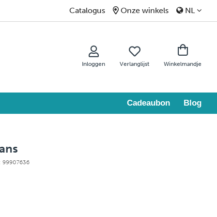
Catalogus
Onze winkels
NL
Inloggen
Verlanglijst
Winkelmandje
Cadeaubon
Blog
wans
e: 99907636