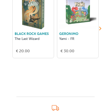
BLACK ROCK GAMES
GERONIMO
GER
The Last Wizard
Yami - FR
Hero
Conq
€ 20.00
€ 30.00
€ 2