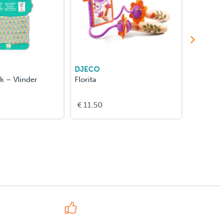
DJECO
DJECO
ek – Vlinder
Florita
Flying 
€ 11.50
€ 8.00