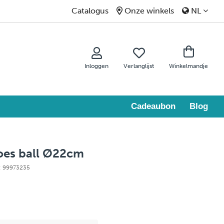
Catalogus
Onze winkels
NL
Inloggen
Verlanglijst
Winkelmandje
Cadeaubon
Blog
oes ball Ø22cm
e: 99973235