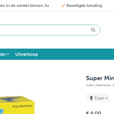
en in de winkel binnen 2u
Beveiligde betaling
ten
Uitverkoop
Super Min
HABA
| Referentie:
6 jaar +
€ 9,00