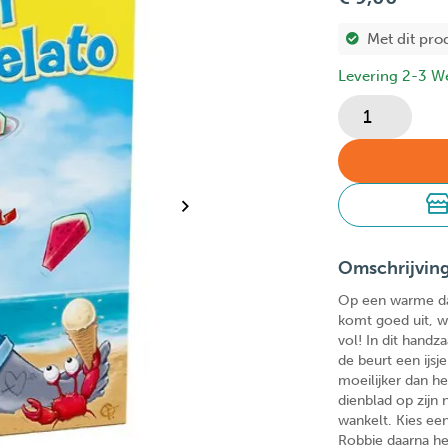
Met dit pro
Levering 2-3 W
Omschrijvin
Op een warme dag 
komt goed uit, w
vol! In dit hand
de beurt een ijsj
moeilijker dan h
dienblad op zijn 
wankelt. Kies een
Robbie daarna hee