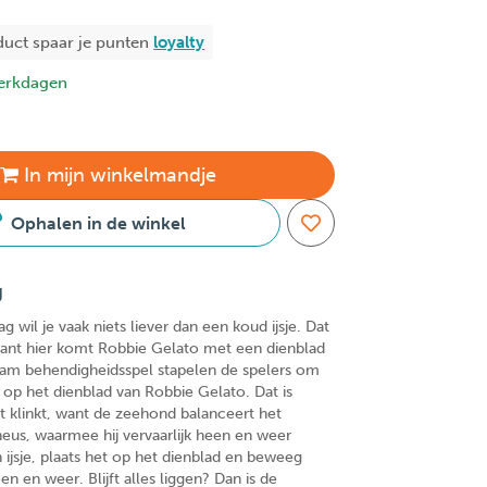
duct spaar je
punten
loyalty
erkdagen
In
mijn
winkelmandje
Ophalen in de winkel
g
wil je vaak niets liever dan een koud ijsje. Dat
ant hier komt Robbie Gelato met een dienblad
zaam behendigheidsspel stapelen de spelers om
e op het dienblad van Robbie Gelato. Dat is
et klinkt, want de zeehond balanceert het
neus, waarmee hij vervaarlijk heen en weer
 ijsje, plaats het op het dienblad en beweeg
n en weer. Blijft alles liggen? Dan is de