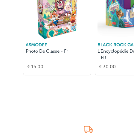
ASMODEE
BLACK ROCK G
Photo De Classe - Fr
L'Encyclopédie D
- FR
€ 15.00
€ 30.00