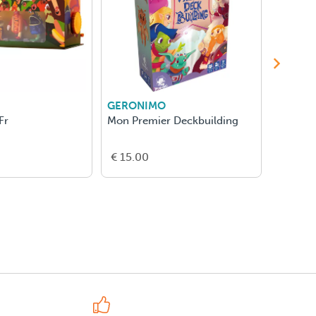
GERONIMO
WHITE 
Fr
Mon Premier Deckbuilding
Cascadi
€ 15.00
€ 35.0