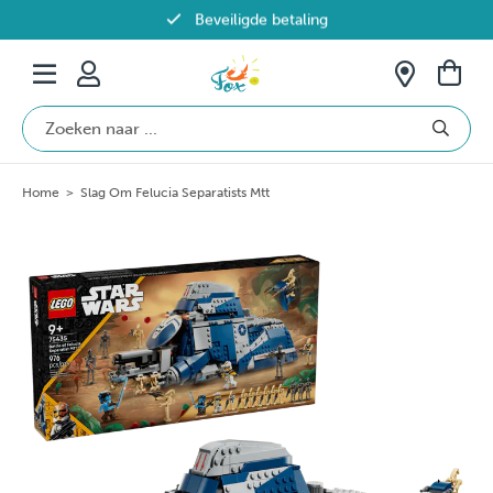
Beveiligde betaling
Gratis verzending vanaf €69 in België
Home
>
Slag Om Felucia Separatists Mtt