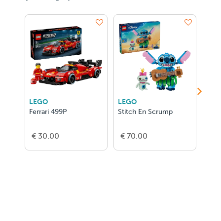
LEGO
LEGO
LEG
Ferrari 499P
Stitch En Scrump
Ghas
€ 30.00
€ 70.00
€ 