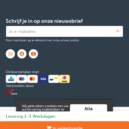
Schrijf je in op onze nieuwsbrief
Door inschrijven ga je akkoord met onze privacy policiy
Online betalen met
Verzonden door
Wij gebruiken cookies om uw
Alle
surfervaring makkelijker te
maken. Door verder gebruik
cookies
© 2026 FOX & Cie
Ondernemingsnr: 0551.965.335
Powered by
Levering 2-3 Werkdagen
te maken van deze website ga
aanvaarden
je hiermee akkoord.
Tilroy
.
Meer info vind je in onze
Juridische informatie en contact
Cookies
Persoonsgegevens
In
winkelmandje