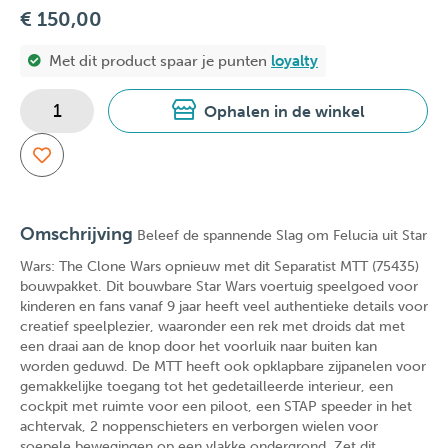
€ 150,00
Met dit product spaar je
punten
loyalty
Ophalen in de winkel
Omschrijving
Beleef de spannende Slag om Felucia uit Star
Wars: The Clone Wars opnieuw met dit Separatist MTT (75435)
bouwpakket. Dit bouwbare Star Wars voertuig speelgoed voor
kinderen en fans vanaf 9 jaar heeft veel authentieke details voor
creatief speelplezier, waaronder een rek met droids dat met
een draai aan de knop door het voorluik naar buiten kan
worden geduwd. De MTT heeft ook opklapbare zijpanelen voor
gemakkelijke toegang tot het gedetailleerde interieur, een
cockpit met ruimte voor een piloot, een STAP speeder in het
achtervak, 2 noppenschieters en verborgen wielen voor
soepele bewegingen op een vlakke ondergrond. Zet dit